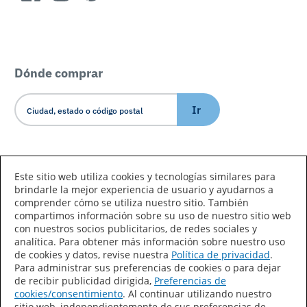
Dónde comprar
Ir
Idioma/País
Este sitio web utiliza cookies y tecnologías similares para
brindarle la mejor experiencia de usuario y ayudarnos a
comprender cómo se utiliza nuestro sitio. También
compartimos información sobre su uso de nuestro sitio web
con nuestros socios publicitarios, de redes sociales y
analítica. Para obtener más información sobre nuestro uso
de cookies y datos, revise nuestra
Política de privacidad
.
Declaración de accesibilidad
Mapa del sitio
Para administrar sus preferencias de cookies o para dejar
de recibir publicidad dirigida,
Preferencias de
Términos de uso
Privacidad
cookies/consentimiento
. Al continuar utilizando nuestro
sitio web, independientemente de sus preferencias de