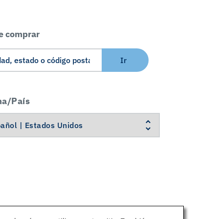
e comprar
Ir
ma/País