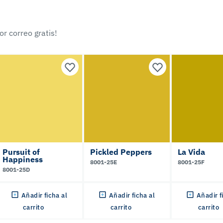
r correo gratis!
Pursuit of
Pickled Peppers
La Vida
Happiness
8001-25E
8001-25F
8001-25D
Añadir ficha al
Añadir ficha al
Añadir f
carrito
carrito
carrito