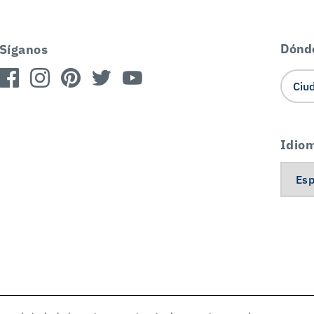
Dónd
Síganos
Idio