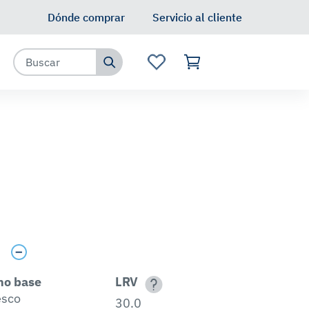
Dónde comprar
Servicio al cliente
s
no base
LRV
esco
30.0