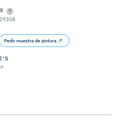
X
29308
Pedir muestra de pintura
E'S
go