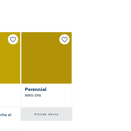
Perennial
8001-25G
Viendo ahora
icha al