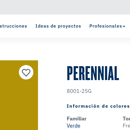
strucciones
Ideas de proyectos
Profesionales
Ver Favoritos
se ha agregado a favoritos.
PERENNIAL
8001-25G
Información de colore
Familiar
To
Verde
Fr