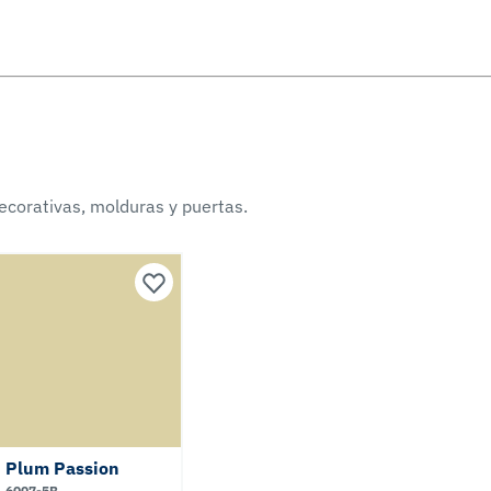
ecorativas, molduras y puertas.
Plum Passion
6007-5B