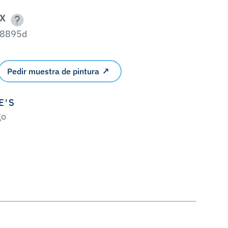
X
8895d
Pedir muestra de pintura
E'S
go