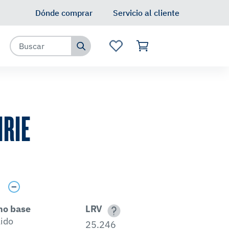
Dónde comprar
Servicio al cliente
IRIE
s
no base
LRV
lido
25.246