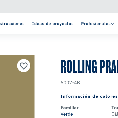
strucciones
Ideas de proyectos
Profesionales
Ver Favoritos
se ha agregado a favoritos.
ROLLING PRA
6007-4B
Información de colore
Familiar
To
Verde
Cá