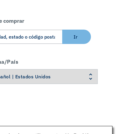
e comprar
Ir
ma/País