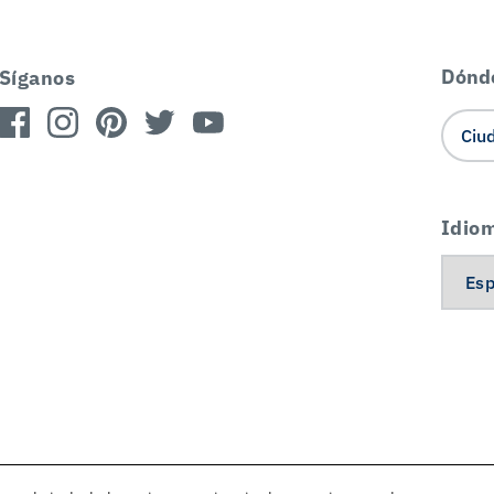
Dónd
Síganos
Idio