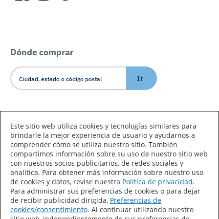
Dónde comprar
Ir
Idioma/País
Este sitio web utiliza cookies y tecnologías similares para
brindarle la mejor experiencia de usuario y ayudarnos a
comprender cómo se utiliza nuestro sitio. También
compartimos información sobre su uso de nuestro sitio web
con nuestros socios publicitarios, de redes sociales y
analítica. Para obtener más información sobre nuestro uso
de cookies y datos, revise nuestra
Política de privacidad
.
Declaración de accesibilidad
Mapa del sitio
Para administrar sus preferencias de cookies o para dejar
de recibir publicidad dirigida,
Preferencias de
Términos de uso
Privacidad
cookies/consentimiento
. Al continuar utilizando nuestro
sitio web, independientemente de sus preferencias de