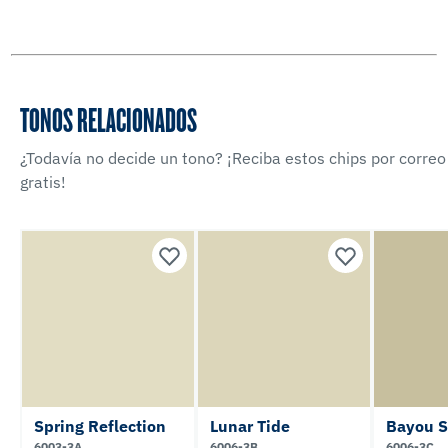
TONOS RELACIONADOS
¿Todavía no decide un tono? ¡Reciba estos chips por correo
gratis!
Spring Reflection
Lunar Tide
Bayou 
6003-3A
6006-3B
6006-3C