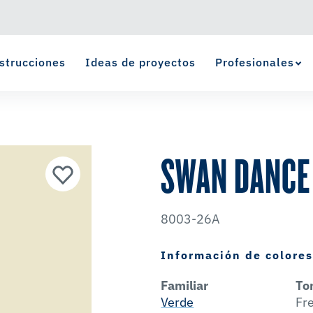
strucciones
Ideas de proyectos
Profesionales
Ver Favoritos
se ha agregado a favoritos.
SWAN DANCE
8003-26A
Información de colore
Familiar
To
Verde
Fr