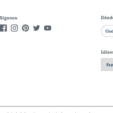
Dónd
Síganos
Idio