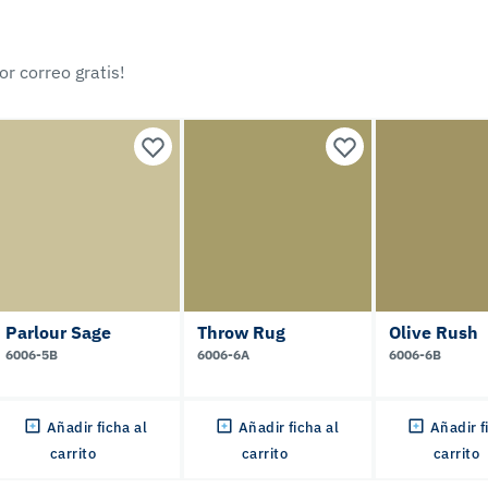
r correo gratis!
Parlour Sage
Throw Rug
Olive Rush
6006-5B
6006-6A
6006-6B
Añadir ficha al
Añadir ficha al
Añadir f
carrito
carrito
carrito