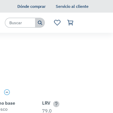
Dónde comprar
Servicio al cliente
s
no base
LRV
esco
79.0