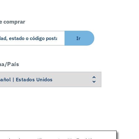
e comprar
Ir
ma/País