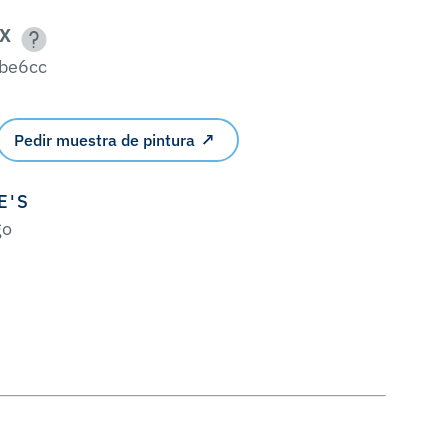
X
be6cc
Pedir muestra de pintura
E'S
go