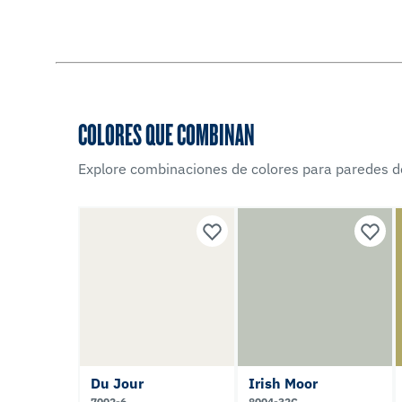
COLORES QUE COMBINAN
Explore combinaciones de colores para paredes d
Du Jour
Irish Moor
7002-6
8004-32C