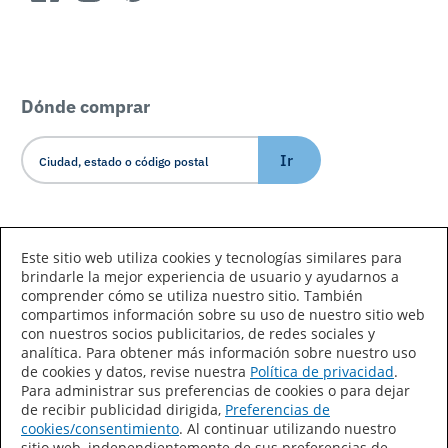
Dónde comprar
Ir
Idioma/País
Este sitio web utiliza cookies y tecnologías similares para
brindarle la mejor experiencia de usuario y ayudarnos a
comprender cómo se utiliza nuestro sitio. También
compartimos información sobre su uso de nuestro sitio web
con nuestros socios publicitarios, de redes sociales y
analítica. Para obtener más información sobre nuestro uso
de cookies y datos, revise nuestra
Política de privacidad
.
Declaración de accesibilidad
Mapa del sitio
Para administrar sus preferencias de cookies o para dejar
de recibir publicidad dirigida,
Preferencias de
Términos de uso
Privacidad
cookies/consentimiento
. Al continuar utilizando nuestro
sitio web, independientemente de sus preferencias de