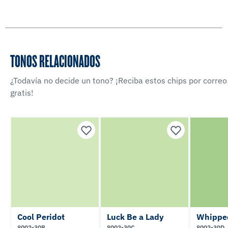
TONOS RELACIONADOS
¿Todavía no decide un tono? ¡Reciba estos chips por correo
gratis!
Cool Peridot
Luck Be a Lady
Whipped
8002-30B
8002-30C
8002-30D