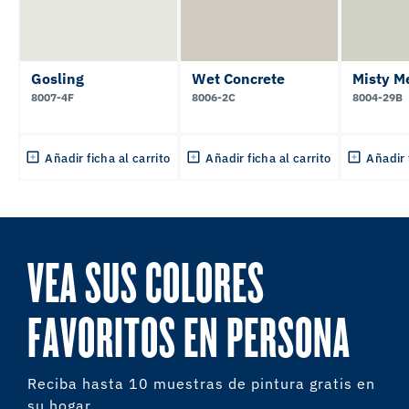
Gosling
Wet Concrete
Misty M
8007-4F
8006-2C
8004-29B
Añadir ficha al carrito
Añadir ficha al carrito
Añadir 
VEA SUS COLORES
FAVORITOS EN PERSONA
Reciba hasta 10 muestras de pintura gratis en
su hogar.