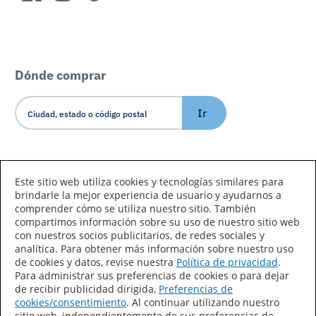
Dónde comprar
Ir
Idioma/País
Este sitio web utiliza cookies y tecnologías similares para
brindarle la mejor experiencia de usuario y ayudarnos a
comprender cómo se utiliza nuestro sitio. También
compartimos información sobre su uso de nuestro sitio web
con nuestros socios publicitarios, de redes sociales y
analítica. Para obtener más información sobre nuestro uso
de cookies y datos, revise nuestra
Política de privacidad
.
Declaración de accesibilidad
Mapa del sitio
Para administrar sus preferencias de cookies o para dejar
de recibir publicidad dirigida,
Preferencias de
Términos de uso
Privacidad
cookies/consentimiento
. Al continuar utilizando nuestro
sitio web, independientemente de sus preferencias de