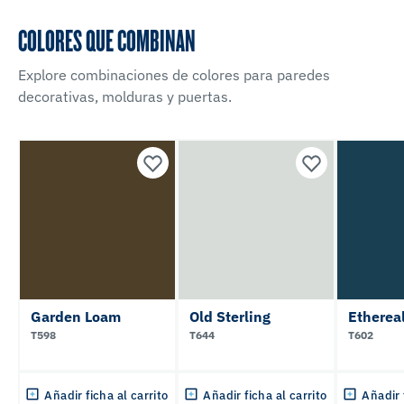
COLORES QUE COMBINAN
Explore combinaciones de colores para paredes
decorativas, molduras y puertas.
Garden Loam
Old Sterling
Etherea
T598
T644
T602
Añadir ficha al carrito
Añadir ficha al carrito
Añadir 