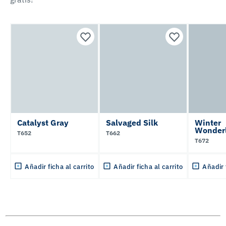
Catalyst Gray
Salvaged Silk
Winter
Wonder
T652
T662
T672
Añadir ficha al carrito
Añadir ficha al carrito
Añadir 