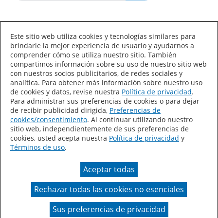
Idioma/País
Este sitio web utiliza cookies y tecnologías similares para
brindarle la mejor experiencia de usuario y ayudarnos a
comprender cómo se utiliza nuestro sitio. También
compartimos información sobre su uso de nuestro sitio web
con nuestros socios publicitarios, de redes sociales y
analítica. Para obtener más información sobre nuestro uso
de cookies y datos, revise nuestra
Política de privacidad
.
Declaración de accesibilidad
Mapa del sitio
Para administrar sus preferencias de cookies o para dejar
de recibir publicidad dirigida,
Preferencias de
Términos de uso
Privacidad
cookies/consentimiento
. Al continuar utilizando nuestro
sitio web, independientemente de sus preferencias de
Sus preferencias de privacidad
cookies, usted acepta nuestra
Política de privacidad
y
Términos de uso
.
Ley de Cadenas de Suministro de California
Aceptar todas
Coil Coatings
Rechazar todas las cookies no esenciales
Un color real puede variar en comparación con la
presentación en pantalla.
Sus preferencias de privacidad