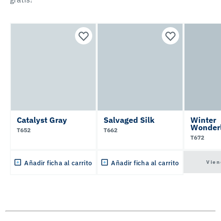
Catalyst Gray
Salvaged Silk
Winter
Wonder
T652
T662
T672
Vien
Añadir ficha al carrito
Añadir ficha al carrito