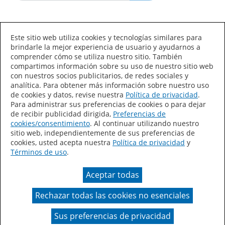
Idioma/País
Este sitio web utiliza cookies y tecnologías similares para
brindarle la mejor experiencia de usuario y ayudarnos a
comprender cómo se utiliza nuestro sitio. También
compartimos información sobre su uso de nuestro sitio web
con nuestros socios publicitarios, de redes sociales y
analítica. Para obtener más información sobre nuestro uso
de cookies y datos, revise nuestra
Política de privacidad
.
Declaración de accesibilidad
Mapa del sitio
Para administrar sus preferencias de cookies o para dejar
de recibir publicidad dirigida,
Preferencias de
Términos de uso
Privacidad
cookies/consentimiento
. Al continuar utilizando nuestro
sitio web, independientemente de sus preferencias de
Sus preferencias de privacidad
cookies, usted acepta nuestra
Política de privacidad
y
Términos de uso
.
Ley de Cadenas de Suministro de California
Aceptar todas
Coil Coatings
Rechazar todas las cookies no esenciales
Un color real puede variar en comparación con la
presentación en pantalla.
Sus preferencias de privacidad