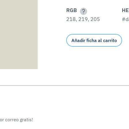
RGB
HE
218, 219, 205
#d
Añadir ficha al carrito
r correo gratis!