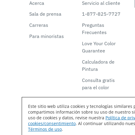
Acerca
Servicio al cliente
Sala de prensa
1-877-825-7727
Carreras
Preguntas
Frecuentes
Para minoristas
Love Your Color
Guarantee
Calculadora de
Pintura
Consulta gratis
para el color
Este sitio web utiliza cookies y tecnologías similar
compartimos información sobre su uso de nuestro siti
Declaración de accesibilidad
Mapa del sitio
T
uso de cookies y datos, revise nuestra
Política de pr
cookies/consentimiento
. Al continuar utilizando nu
Coil Coatings
Términos de uso
.