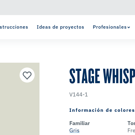
strucciones
Ideas de proyectos
Profesionales
Ver Favoritos
se ha agregado a favoritos.
STAGE WHIS
V144-1
Información de colore
Familiar
To
Gris
Fr