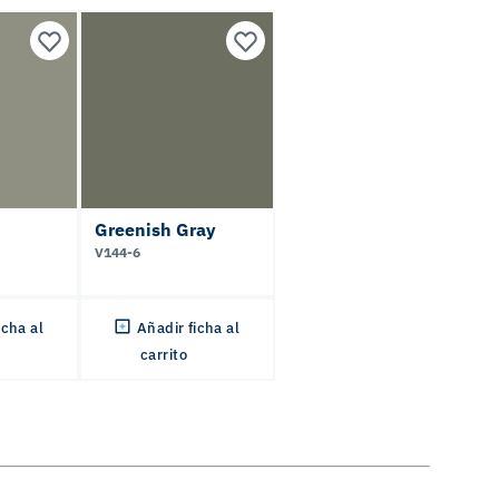
Greenish Gray
V144-6
icha al
Añadir ficha al
carrito