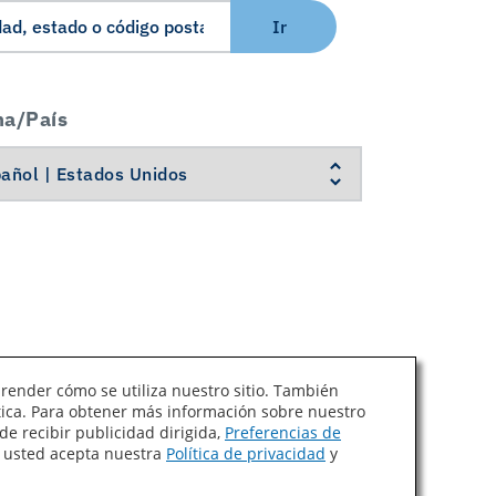
Ir
ma/País
prender cómo se utiliza nuestro sitio. También
ítica. Para obtener más información sobre nuestro
Ley de Cadenas de Suministro de California
de recibir publicidad dirigida,
Preferencias de
, usted acepta nuestra
Política de privacidad
y