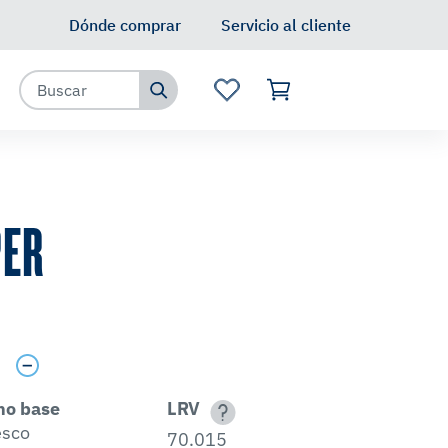
Dónde comprar
Servicio al cliente
PER
s
no base
LRV
esco
70.015