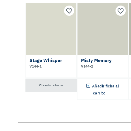
Stage Whisper
Misty Memory
V144-1
V144-2
Viendo ahora
Añadir ficha al
carrito