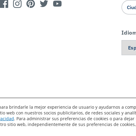
Idio
es para brindarle la mejor experiencia de usuario y ayudarnos a com
o web con nuestros socios publicitarios, de redes sociales y anal
érminos de uso
Privacidad
Sus preferencias de privacidad
ivacidad
. Para administrar sus preferencias de cookies o para dejar 
estro sitio web, independientemente de sus preferencias de cookies