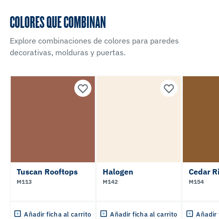
COLORES QUE COMBINAN
Explore combinaciones de colores para paredes
decorativas, molduras y puertas.
Tuscan Rooftops
Halogen
Cedar R
M113
M142
M154
Añadir ficha al carrito
Añadir ficha al carrito
Añadir 