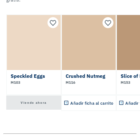
Speckled Eggs
Crushed Nutmeg
Slice of
M103
M116
M153
Viendo ahora
Añadir ficha al carrito
Añadir 