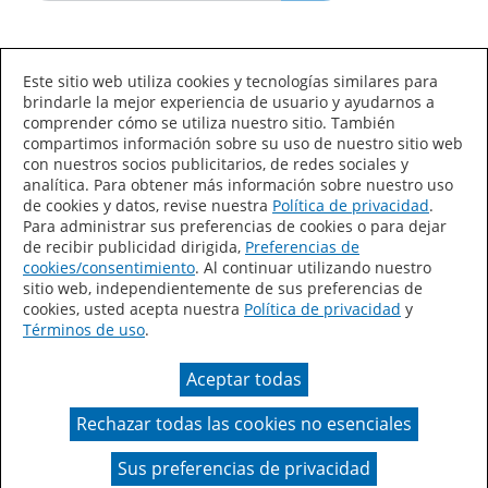
Idioma/País
Este sitio web utiliza cookies y tecnologías similares para
brindarle la mejor experiencia de usuario y ayudarnos a
comprender cómo se utiliza nuestro sitio. También
compartimos información sobre su uso de nuestro sitio web
con nuestros socios publicitarios, de redes sociales y
analítica. Para obtener más información sobre nuestro uso
de cookies y datos, revise nuestra
Política de privacidad
.
Declaración de accesibilidad
Mapa del sitio
Para administrar sus preferencias de cookies o para dejar
de recibir publicidad dirigida,
Preferencias de
Términos de uso
Privacidad
cookies/consentimiento
. Al continuar utilizando nuestro
sitio web, independientemente de sus preferencias de
Sus preferencias de privacidad
cookies, usted acepta nuestra
Política de privacidad
y
Términos de uso
.
Ley de Cadenas de Suministro de California
Aceptar todas
Coil Coatings
Rechazar todas las cookies no esenciales
Un color real puede variar en comparación con la
presentación en pantalla.
Sus preferencias de privacidad