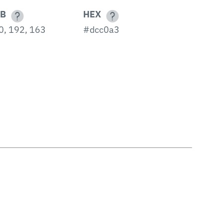
B
HEX
0, 192, 163
#dcc0a3