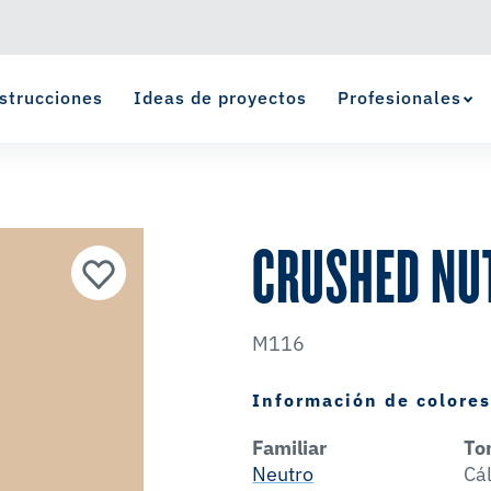
strucciones
Ideas de proyectos
Profesionales
Ver Favoritos
se ha agregado a favoritos.
CRUSHED NU
M116
Información de colore
Familiar
To
Neutro
Cá