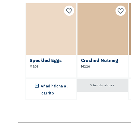
Speckled Eggs
Crushed Nutmeg
M103
M116
Viendo ahora
Añadir ficha al
carrito