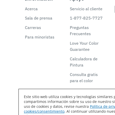
Acerca
Servicio al cliente
Sala de prensa
1-877-825-7727
Carreras
Preguntas
Frecuentes
Para minoristas
Love Your Color
Guarantee
Calculadora de
Pintura
Consulta gratis
para el color
Este sitio web utiliza cookies y tecnologías similar
compartimos información sobre su uso de nuestro siti
Declaración de accesibilidad
Mapa del sitio
T
uso de cookies y datos, revise nuestra
Política de pr
cookies/consentimiento
. Al continuar utilizando nu
Coil Coatings