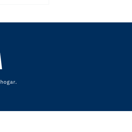
A
 hogar.