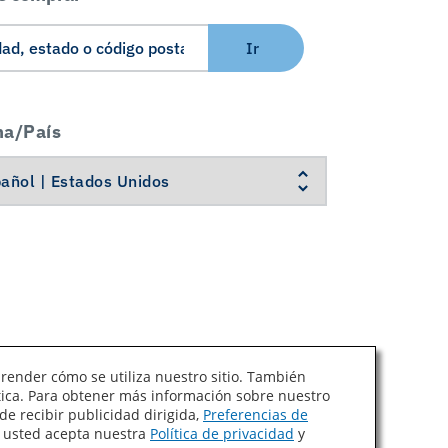
Ir
ma/País
prender cómo se utiliza nuestro sitio. También
ítica. Para obtener más información sobre nuestro
Ley de Cadenas de Suministro de California
de recibir publicidad dirigida,
Preferencias de
, usted acepta nuestra
Política de privacidad
y