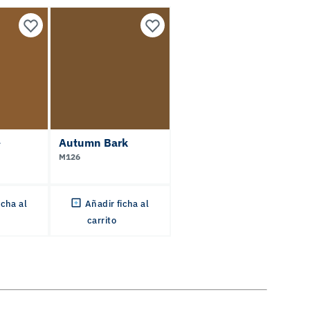
e
Autumn Bark
M126
icha al
Añadir ficha al
carrito