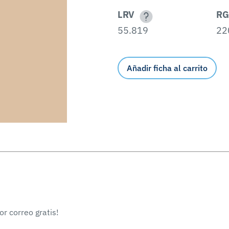
LRV
RG
55.819
22
Añadir ficha al carrito
r correo gratis!