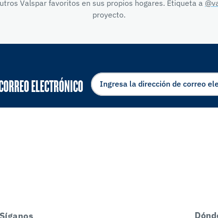
tros Valspar favoritos en sus propios hogares. Etiqueta a
@va
proyecto.
 CORREO ELECTRÓNICO
Dónd
Síganos