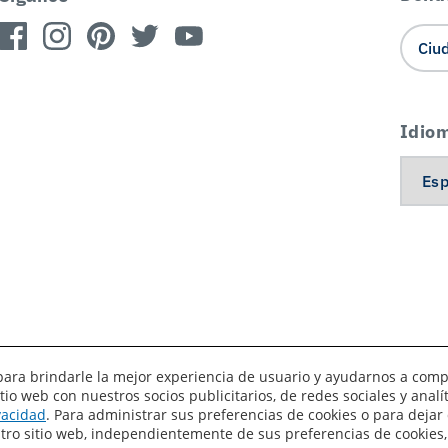
Idio
es para brindarle la mejor experiencia de usuario y ayudarnos a com
o web con nuestros socios publicitarios, de redes sociales y anal
érminos de uso
Privacidad
Sus preferencias de privacidad
ivacidad
. Para administrar sus preferencias de cookies o para dejar 
estro sitio web, independientemente de sus preferencias de cookies