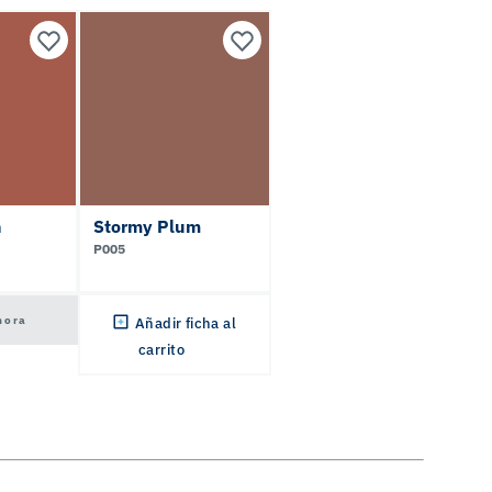
h
Stormy Plum
P005
hora
Añadir ficha al
carrito