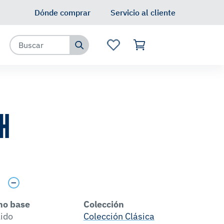
Dónde comprar
Servicio al cliente
SH
s
no base
Colección
lido
Colección Clásica