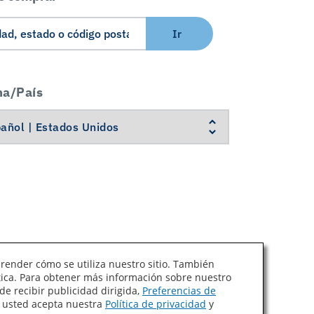
Ir
ma/País
prender cómo se utiliza nuestro sitio. También
ítica. Para obtener más información sobre nuestro
Ley de Cadenas de Suministro de California
de recibir publicidad dirigida,
Preferencias de
, usted acepta nuestra
Política de privacidad
y