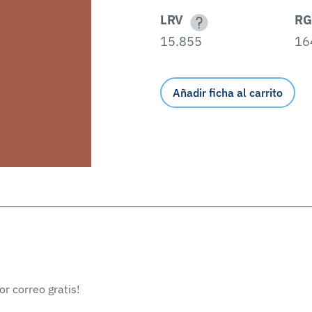
LRV
RG
15.855
16
Añadir ficha al carrito
r correo gratis!