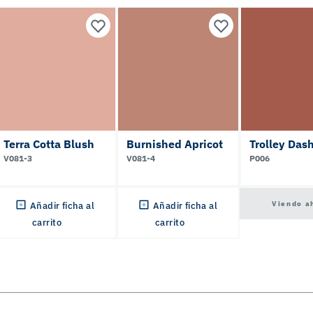
Terra Cotta Blush
Burnished Apricot
Trolley Das
V081-3
V081-4
P006
Viendo a
Añadir ficha al
Añadir ficha al
carrito
carrito