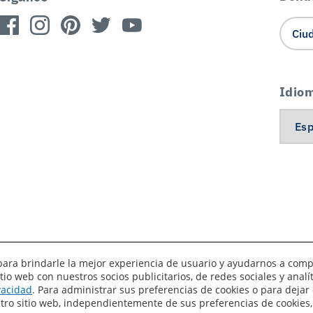
Idio
es para brindarle la mejor experiencia de usuario y ayudarnos a com
o web con nuestros socios publicitarios, de redes sociales y anal
érminos de uso
Privacidad
Sus preferencias de privacidad
ivacidad
. Para administrar sus preferencias de cookies o para dejar 
estro sitio web, independientemente de sus preferencias de cookies