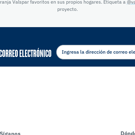
anja Valspar favoritos en sus propios hogares. Etiqueta a
@va
proyecto.
 CORREO ELECTRÓNICO
Dónd
Síganos