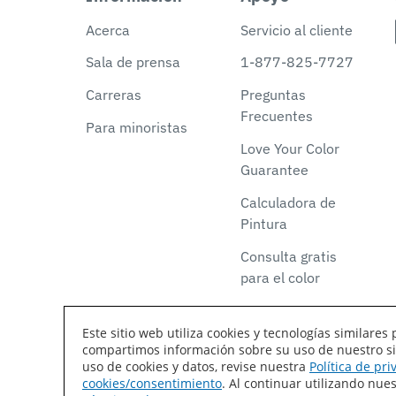
Acerca
Servicio al cliente
Sala de prensa
1-877-825-7727
Carreras
Preguntas
Frecuentes
Para minoristas
Love Your Color
Guarantee
Calculadora de
Pintura
Consulta gratis
para el color
Este sitio web utiliza cookies y tecnologías similar
compartimos información sobre su uso de nuestro siti
Declaración de accesibilidad
Mapa del sitio
T
uso de cookies y datos, revise nuestra
Política de pr
cookies/consentimiento
. Al continuar utilizando nu
Coil Coatings