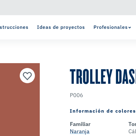
strucciones
Ideas de proyectos
Profesionales
Ver Favoritos
se ha agregado a favoritos.
TROLLEY DA
P006
Información de colore
Familiar
To
Naranja
Cá