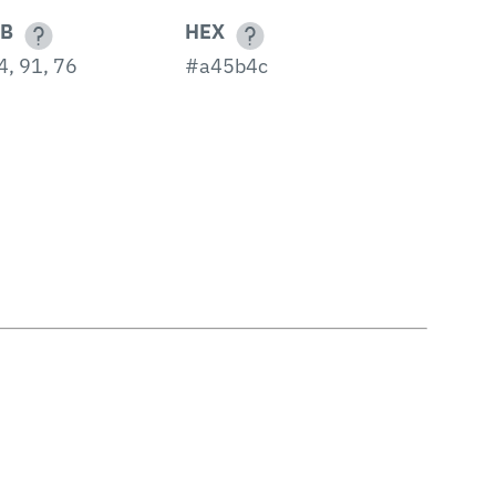
B
HEX
4, 91, 76
#a45b4c