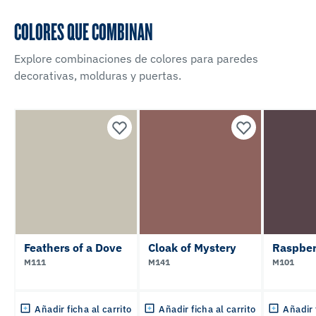
COLORES QUE COMBINAN
Explore combinaciones de colores para paredes
decorativas, molduras y puertas.
Feathers of a Dove
Cloak of Mystery
Raspber
M111
M141
M101
Añadir ficha al carrito
Añadir ficha al carrito
Añadir 