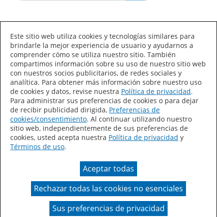
Idioma/País
Este sitio web utiliza cookies y tecnologías similares para
brindarle la mejor experiencia de usuario y ayudarnos a
comprender cómo se utiliza nuestro sitio. También
compartimos información sobre su uso de nuestro sitio web
con nuestros socios publicitarios, de redes sociales y
analítica. Para obtener más información sobre nuestro uso
de cookies y datos, revise nuestra
Política de privacidad
.
Declaración de accesibilidad
Mapa del sitio
Para administrar sus preferencias de cookies o para dejar
de recibir publicidad dirigida,
Preferencias de
Términos de uso
Privacidad
cookies/consentimiento
. Al continuar utilizando nuestro
sitio web, independientemente de sus preferencias de
Sus preferencias de privacidad
cookies, usted acepta nuestra
Política de privacidad
y
Términos de uso
.
Ley de Cadenas de Suministro de California
Aceptar todas
Coil Coatings
Rechazar todas las cookies no esenciales
Un color real puede variar en comparación con la
presentación en pantalla.
Sus preferencias de privacidad