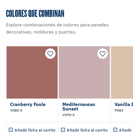
COLORES QUE COMBINAN
Explore combinaciones de colores para paredes
decorativas, molduras y puertas.
Cranberry Foule
Mediterranean
Vanilla 
Sunset
V080-5
P084
V078-3
Añadir ficha al carrito
Añadir ficha al carrito
Añadir 