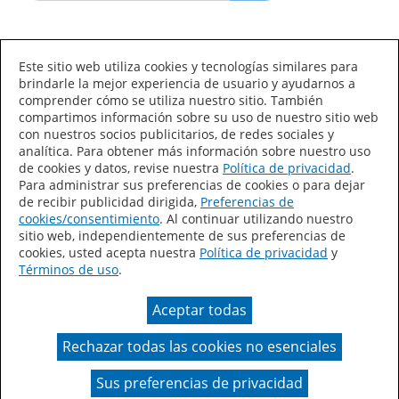
Idioma/País
Este sitio web utiliza cookies y tecnologías similares para
brindarle la mejor experiencia de usuario y ayudarnos a
comprender cómo se utiliza nuestro sitio. También
compartimos información sobre su uso de nuestro sitio web
con nuestros socios publicitarios, de redes sociales y
analítica. Para obtener más información sobre nuestro uso
de cookies y datos, revise nuestra
Política de privacidad
.
Declaración de accesibilidad
Mapa del sitio
Para administrar sus preferencias de cookies o para dejar
de recibir publicidad dirigida,
Preferencias de
Términos de uso
Privacidad
cookies/consentimiento
. Al continuar utilizando nuestro
sitio web, independientemente de sus preferencias de
Sus preferencias de privacidad
cookies, usted acepta nuestra
Política de privacidad
y
Términos de uso
.
Ley de Cadenas de Suministro de California
Aceptar todas
Coil Coatings
Rechazar todas las cookies no esenciales
Un color real puede variar en comparación con la
presentación en pantalla.
Sus preferencias de privacidad