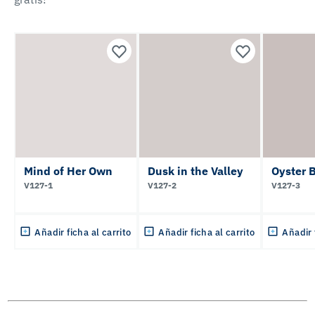
Mind of Her Own
Dusk in the Valley
Oyster 
V127-1
V127-2
V127-3
Añadir ficha al carrito
Añadir ficha al carrito
Añadir 