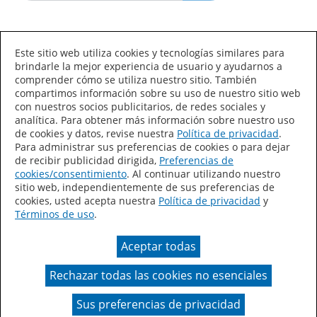
Idioma/País
Este sitio web utiliza cookies y tecnologías similares para
brindarle la mejor experiencia de usuario y ayudarnos a
comprender cómo se utiliza nuestro sitio. También
compartimos información sobre su uso de nuestro sitio web
con nuestros socios publicitarios, de redes sociales y
analítica. Para obtener más información sobre nuestro uso
de cookies y datos, revise nuestra
Política de privacidad
.
Declaración de accesibilidad
Mapa del sitio
Para administrar sus preferencias de cookies o para dejar
de recibir publicidad dirigida,
Preferencias de
Términos de uso
Privacidad
cookies/consentimiento
. Al continuar utilizando nuestro
sitio web, independientemente de sus preferencias de
Sus preferencias de privacidad
cookies, usted acepta nuestra
Política de privacidad
y
Términos de uso
.
Ley de Cadenas de Suministro de California
Aceptar todas
Coil Coatings
Rechazar todas las cookies no esenciales
Un color real puede variar en comparación con la
presentación en pantalla.
Sus preferencias de privacidad