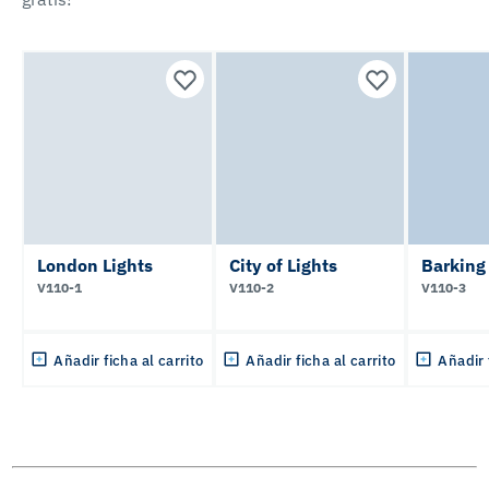
London Lights
City of Lights
Barking
V110-1
V110-2
V110-3
Añadir ficha al carrito
Añadir ficha al carrito
Añadir 