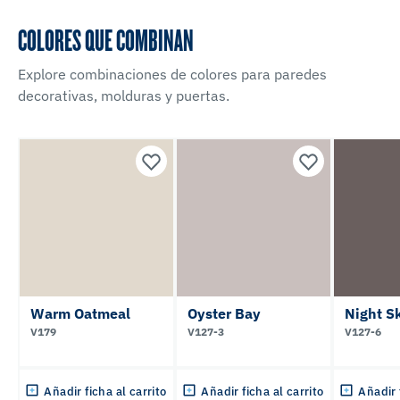
COLORES QUE COMBINAN
Explore combinaciones de colores para paredes
decorativas, molduras y puertas.
Warm Oatmeal
Oyster Bay
Night S
V179
V127-3
V127-6
Añadir ficha al carrito
Añadir ficha al carrito
Añadir 