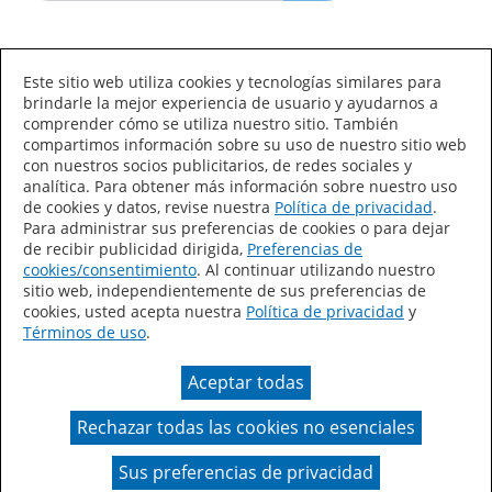
Idioma/País
Este sitio web utiliza cookies y tecnologías similares para
brindarle la mejor experiencia de usuario y ayudarnos a
comprender cómo se utiliza nuestro sitio. También
compartimos información sobre su uso de nuestro sitio web
con nuestros socios publicitarios, de redes sociales y
analítica. Para obtener más información sobre nuestro uso
de cookies y datos, revise nuestra
Política de privacidad
.
Declaración de accesibilidad
Mapa del sitio
Para administrar sus preferencias de cookies o para dejar
de recibir publicidad dirigida,
Preferencias de
Términos de uso
Privacidad
cookies/consentimiento
. Al continuar utilizando nuestro
sitio web, independientemente de sus preferencias de
Sus preferencias de privacidad
cookies, usted acepta nuestra
Política de privacidad
y
Términos de uso
.
Ley de Cadenas de Suministro de California
Aceptar todas
Coil Coatings
Rechazar todas las cookies no esenciales
Un color real puede variar en comparación con la
presentación en pantalla.
Sus preferencias de privacidad