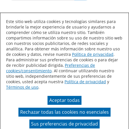
Idioma/País
Este sitio web utiliza cookies y tecnologías similares para
brindarle la mejor experiencia de usuario y ayudarnos a
comprender cómo se utiliza nuestro sitio. También
compartimos información sobre su uso de nuestro sitio web
con nuestros socios publicitarios, de redes sociales y
analítica. Para obtener más información sobre nuestro uso
de cookies y datos, revise nuestra
Política de privacidad
.
Declaración de accesibilidad
Mapa del sitio
Para administrar sus preferencias de cookies o para dejar
de recibir publicidad dirigida,
Preferencias de
Términos de uso
Privacidad
cookies/consentimiento
. Al continuar utilizando nuestro
sitio web, independientemente de sus preferencias de
Sus preferencias de privacidad
cookies, usted acepta nuestra
Política de privacidad
y
Términos de uso
.
Ley de Cadenas de Suministro de California
Aceptar todas
Coil Coatings
Rechazar todas las cookies no esenciales
Un color real puede variar en comparación con la
presentación en pantalla.
Sus preferencias de privacidad