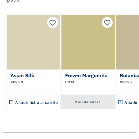
Asian Silk
Frozen Marguerita
Botanic
V095-1
P094
V095-3
Viendo ahora
Añadir ficha al carrito
Añadir 