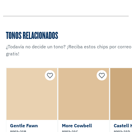
TONOS RELACIONADOS
¿Todavía no decide un tono? ¡Reciba estos chips por correo
gratis!
Gentle Fawn
More Cowbell
Castell 
8003-21B
8003-21C
8003-21D