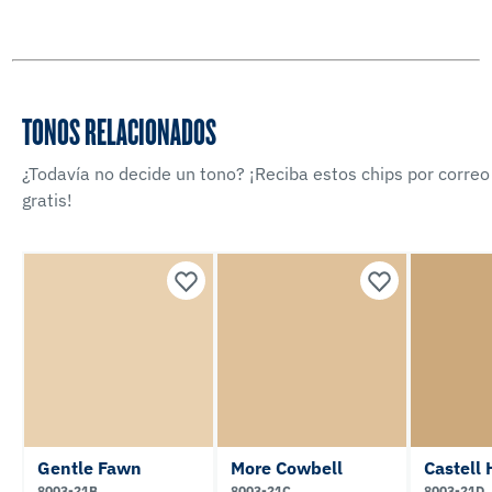
TONOS RELACIONADOS
¿Todavía no decide un tono? ¡Reciba estos chips por correo
gratis!
Gentle Fawn
More Cowbell
Castell 
8003-21B
8003-21C
8003-21D