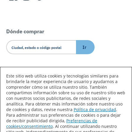
Dónde comprar
Ir
Idioma/País
Este sitio web utiliza cookies y tecnologías similares para
brindarle la mejor experiencia de usuario y ayudarnos a
comprender cómo se utiliza nuestro sitio. También
compartimos información sobre su uso de nuestro sitio web
con nuestros socios publicitarios, de redes sociales y
analítica. Para obtener más información sobre nuestro uso
de cookies y datos, revise nuestra
Política de privacidad
.
Declaración de accesibilidad
Mapa del sitio
Para administrar sus preferencias de cookies o para dejar
de recibir publicidad dirigida,
Preferencias de
Términos de uso
Privacidad
cookies/consentimiento
. Al continuar utilizando nuestro
sitio web, independientemente de sus preferencias de