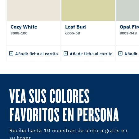
Cozy White
Leaf Bud
Opal Fir
3008-10C
6005-5B
8003-34B
Añadir ficha al carrito
Añadir ficha al carrito
Añadir 
VEA SUS COLORES
FAVORITOS EN PERSONA
Reciba hasta 10 muestras de pintura gratis en
su hogar.