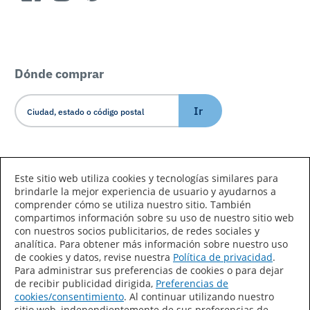
Dónde comprar
Ir
Idioma/País
Este sitio web utiliza cookies y tecnologías similares para
brindarle la mejor experiencia de usuario y ayudarnos a
comprender cómo se utiliza nuestro sitio. También
compartimos información sobre su uso de nuestro sitio web
con nuestros socios publicitarios, de redes sociales y
analítica. Para obtener más información sobre nuestro uso
de cookies y datos, revise nuestra
Política de privacidad
.
Declaración de accesibilidad
Mapa del sitio
Para administrar sus preferencias de cookies o para dejar
de recibir publicidad dirigida,
Preferencias de
Términos de uso
Privacidad
cookies/consentimiento
. Al continuar utilizando nuestro
sitio web, independientemente de sus preferencias de