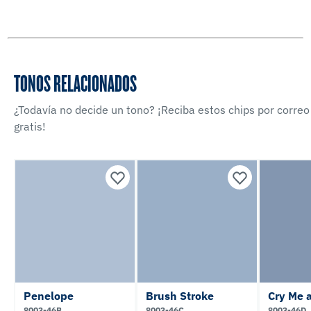
TONOS RELACIONADOS
¿Todavía no decide un tono? ¡Reciba estos chips por correo
gratis!
Penelope
Brush Stroke
Cry Me a
8003-46B
8003-46C
8003-46D