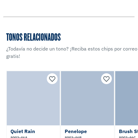
TONOS RELACIONADOS
¿Todavía no decide un tono? ¡Reciba estos chips por correo
gratis!
Quiet Rain
Penelope
Brush S
8003-46A
8003-46B
8003-46C