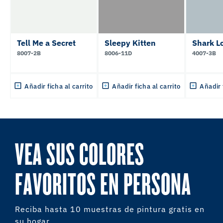
Tell Me a Secret
Sleepy Kitten
Shark L
8007-2B
8006-11D
4007-3B
Añadir ficha al carrito
Añadir ficha al carrito
Añadir 
VEA SUS COLORES
FAVORITOS EN PERSONA
Reciba hasta 10 muestras de pintura gratis en
su hogar.