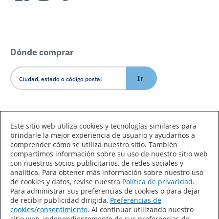
Dónde comprar
Ir
Idioma/País
Este sitio web utiliza cookies y tecnologías similares para
brindarle la mejor experiencia de usuario y ayudarnos a
comprender cómo se utiliza nuestro sitio. También
compartimos información sobre su uso de nuestro sitio web
con nuestros socios publicitarios, de redes sociales y
analítica. Para obtener más información sobre nuestro uso
de cookies y datos, revise nuestra
Política de privacidad
.
Declaración de accesibilidad
Mapa del sitio
Para administrar sus preferencias de cookies o para dejar
de recibir publicidad dirigida,
Preferencias de
Términos de uso
Privacidad
cookies/consentimiento
. Al continuar utilizando nuestro
sitio web, independientemente de sus preferencias de