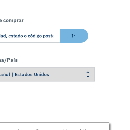
e comprar
Ir
ma/País