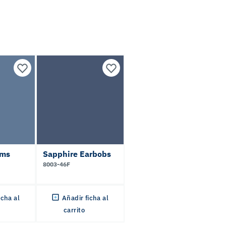
ams
Sapphire Earbobs
8003-46F
icha al
Añadir ficha al
carrito