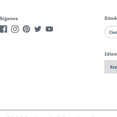
Dónd
Síganos
Idio