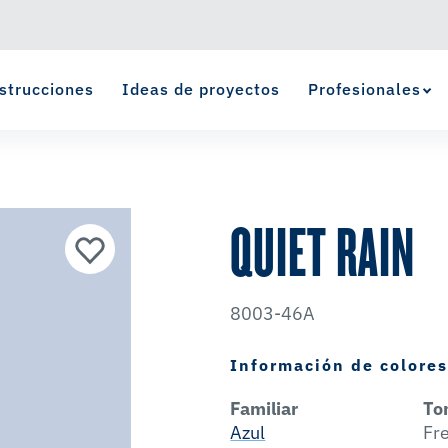
strucciones
Ideas de proyectos
Profesionales
Ver Favoritos
se ha agregado a favoritos.
QUIET RAIN
8003-46A
Información de colore
Familiar
To
Azul
Fr