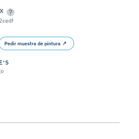
X
2cedf
Pedir muestra de pintura
E'S
go