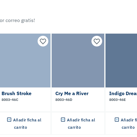
r correo gratis!
Brush Stroke
Cry Me a River
Indigo Dre
8003-46C
8003-46D
8003-46E
Añadir ficha al
Añadir ficha al
Añadir f
carrito
carrito
carrito