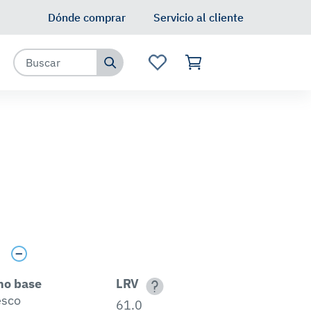
Dónde comprar
Servicio al cliente
s
no base
LRV
esco
61.0