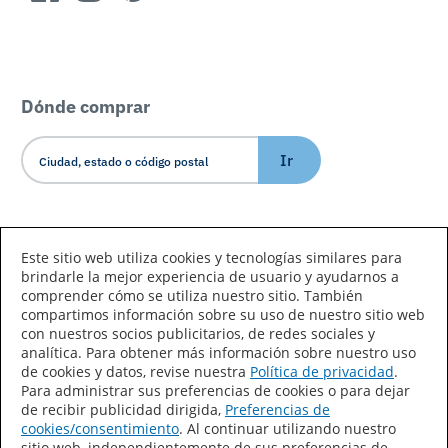
Dónde comprar
Ir
Idioma/País
Este sitio web utiliza cookies y tecnologías similares para
brindarle la mejor experiencia de usuario y ayudarnos a
comprender cómo se utiliza nuestro sitio. También
compartimos información sobre su uso de nuestro sitio web
con nuestros socios publicitarios, de redes sociales y
analítica. Para obtener más información sobre nuestro uso
de cookies y datos, revise nuestra
Política de privacidad
.
Declaración de accesibilidad
Mapa del sitio
Para administrar sus preferencias de cookies o para dejar
de recibir publicidad dirigida,
Preferencias de
Términos de uso
Privacidad
cookies/consentimiento
. Al continuar utilizando nuestro
sitio web, independientemente de sus preferencias de