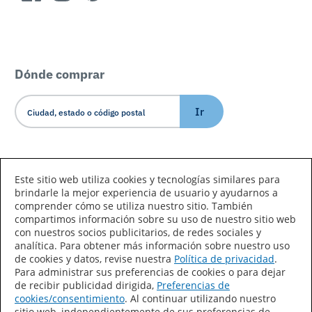
Dónde comprar
Ir
Idioma/País
Este sitio web utiliza cookies y tecnologías similares para
brindarle la mejor experiencia de usuario y ayudarnos a
comprender cómo se utiliza nuestro sitio. También
compartimos información sobre su uso de nuestro sitio web
con nuestros socios publicitarios, de redes sociales y
analítica. Para obtener más información sobre nuestro uso
de cookies y datos, revise nuestra
Política de privacidad
.
Declaración de accesibilidad
Mapa del sitio
Para administrar sus preferencias de cookies o para dejar
de recibir publicidad dirigida,
Preferencias de
Términos de uso
Privacidad
cookies/consentimiento
. Al continuar utilizando nuestro
sitio web, independientemente de sus preferencias de