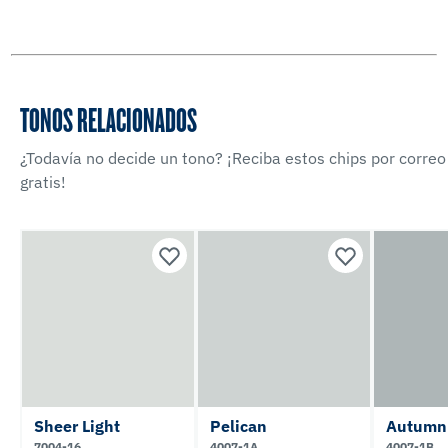
TONOS RELACIONADOS
¿Todavía no decide un tono? ¡Reciba estos chips por correo
gratis!
Sheer Light
Pelican
Autumn
7004-16
4007-1A
4007-1B