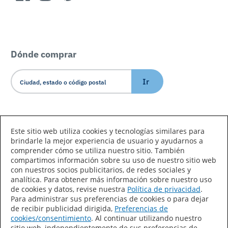
Dónde comprar
Ir
Idioma/País
Este sitio web utiliza cookies y tecnologías similares para
brindarle la mejor experiencia de usuario y ayudarnos a
comprender cómo se utiliza nuestro sitio. También
compartimos información sobre su uso de nuestro sitio web
con nuestros socios publicitarios, de redes sociales y
analítica. Para obtener más información sobre nuestro uso
de cookies y datos, revise nuestra
Política de privacidad
.
Declaración de accesibilidad
Mapa del sitio
Para administrar sus preferencias de cookies o para dejar
de recibir publicidad dirigida,
Preferencias de
Términos de uso
Privacidad
cookies/consentimiento
. Al continuar utilizando nuestro
sitio web, independientemente de sus preferencias de