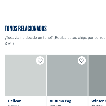
TONOS RELACIONADOS
¿Todavía no decide un tono? ¡Reciba estos chips por correo
gratis!
Pelican
Autumn Fog
Winter 
4007-1A
4007-1B
4007-1C