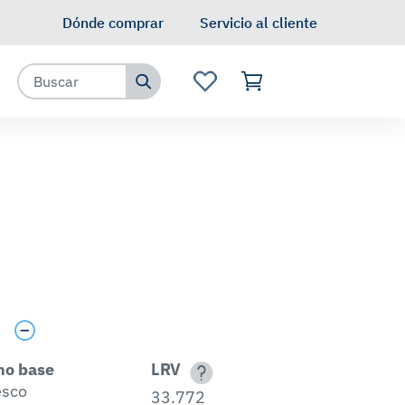
Dónde comprar
Servicio al cliente
s
no base
LRV
esco
33.772