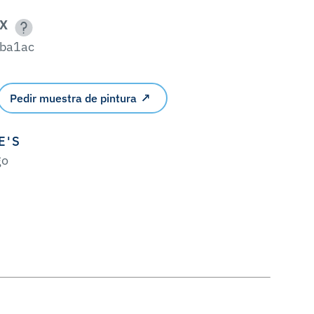
X
ba1ac
Pedir muestra de pintura
E'S
go