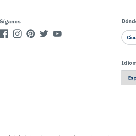
Dónd
Síganos
Idio