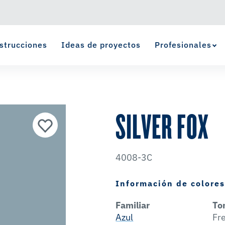
strucciones
Ideas de proyectos
Profesionales
Ver Favoritos
se ha agregado a favoritos.
SILVER FOX
4008-3C
Información de colore
Familiar
To
Azul
Fr