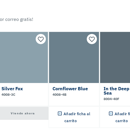
r correo gratis!
Silver Fox
Cornflower Blue
In the Deep
Sea
4008-3C
4008-4B
8004-40F
Viendo ahora
Añadir ficha al
Añadir f
carrito
carrito