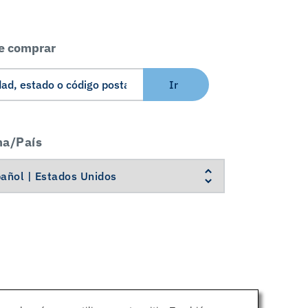
e comprar
Ir
ma/País