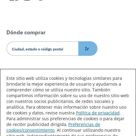
Dónde comprar
Ir
Idioma/País
Este sitio web utiliza cookies y tecnologías similares para
brindarle la mejor experiencia de usuario y ayudarnos a
comprender cómo se utiliza nuestro sitio. También
compartimos información sobre su uso de nuestro sitio web
con nuestros socios publicitarios, de redes sociales y
analítica. Para obtener más información sobre nuestro uso
de cookies y datos, revise nuestra
Política de privacidad
.
Declaración de accesibilidad
Mapa del sitio
Para administrar sus preferencias de cookies o para dejar
de recibir publicidad dirigida,
Preferencias de
Términos de uso
Privacidad
cookies/consentimiento
. Al continuar utilizando nuestro
sitio web, independientemente de sus preferencias de