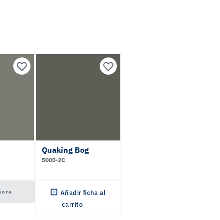
Quaking Bog
5005-2C
hora
Añadir ficha al
carrito