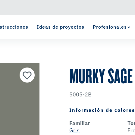
strucciones
Ideas de proyectos
Profesionales
Ver Favoritos
se ha agregado a favoritos.
MURKY SAGE
5005-2B
Información de colore
Familiar
To
Gris
Fr