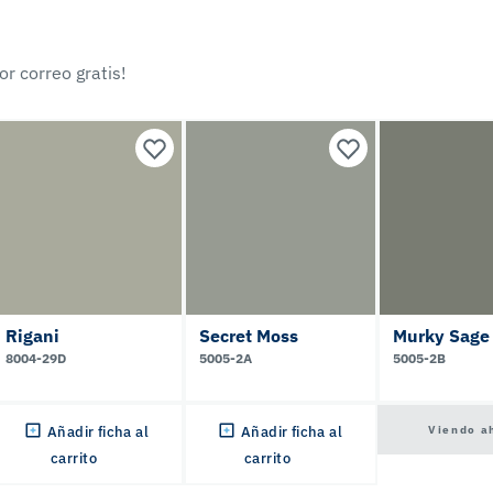
r correo gratis!
Rigani
Secret Moss
Murky Sage
8004-29D
5005-2A
5005-2B
Viendo a
Añadir ficha al
Añadir ficha al
carrito
carrito