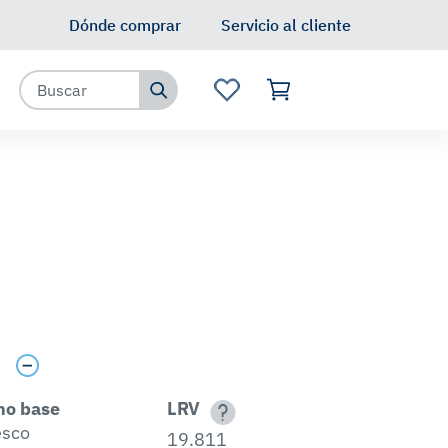
Dónde comprar
Servicio al cliente
s
no base
LRV
esco
19.811