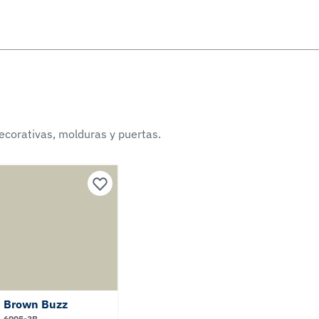
ecorativas, molduras y puertas.
Brown Buzz
6005-3B