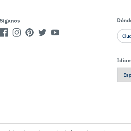
Dónd
Síganos
Idio