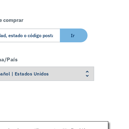
e comprar
Ir
ma/País