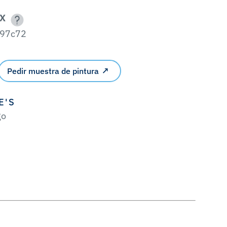
X
97c72
Pedir muestra de pintura
E'S
go