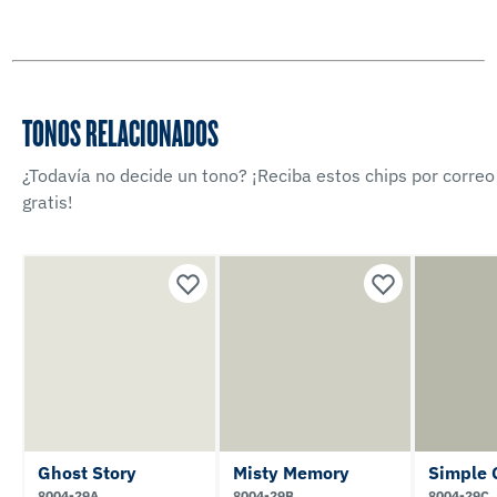
TONOS RELACIONADOS
¿Todavía no decide un tono? ¡Reciba estos chips por correo
gratis!
Ghost Story
Misty Memory
Simple 
8004-29A
8004-29B
8004-29C