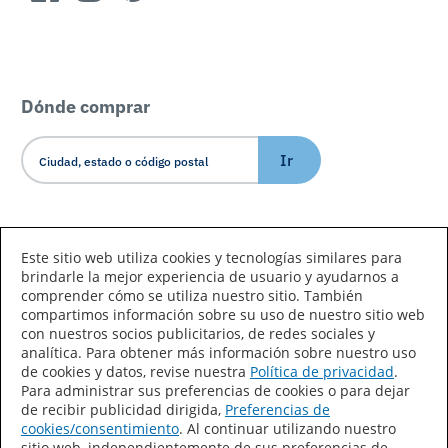
Dónde comprar
Ir
Idioma/País
Este sitio web utiliza cookies y tecnologías similares para
brindarle la mejor experiencia de usuario y ayudarnos a
comprender cómo se utiliza nuestro sitio. También
compartimos información sobre su uso de nuestro sitio web
con nuestros socios publicitarios, de redes sociales y
analítica. Para obtener más información sobre nuestro uso
de cookies y datos, revise nuestra
Política de privacidad
.
Declaración de accesibilidad
Mapa del sitio
Para administrar sus preferencias de cookies o para dejar
de recibir publicidad dirigida,
Preferencias de
Términos de uso
Privacidad
cookies/consentimiento
. Al continuar utilizando nuestro
sitio web, independientemente de sus preferencias de