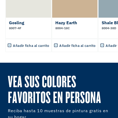
Gosling
Hazy Earth
Shale B
8007-4F
8004-18C
8004-38D
Añadir ficha al carrito
Añadir ficha al carrito
Añadir 
VEA SUS COLORES
FAVORITOS EN PERSONA
Reciba hasta 10 muestras de pintura gratis en
su hogar.