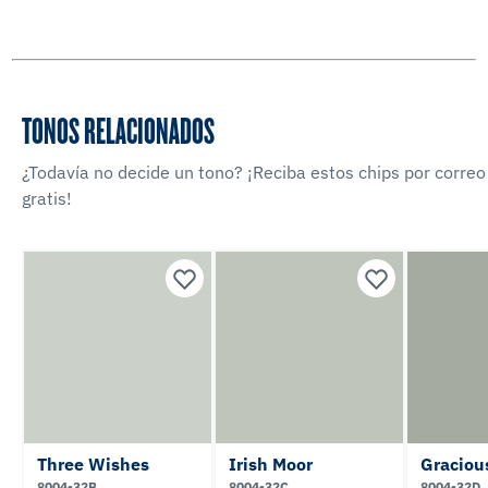
TONOS RELACIONADOS
¿Todavía no decide un tono? ¡Reciba estos chips por correo
gratis!
Three Wishes
Irish Moor
Graciou
8004-32B
8004-32C
8004-32D