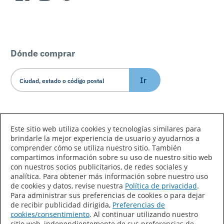
Dónde comprar
Ir
Idioma/País
Este sitio web utiliza cookies y tecnologías similares para
brindarle la mejor experiencia de usuario y ayudarnos a
comprender cómo se utiliza nuestro sitio. También
compartimos información sobre su uso de nuestro sitio web
con nuestros socios publicitarios, de redes sociales y
analítica. Para obtener más información sobre nuestro uso
de cookies y datos, revise nuestra
Política de privacidad
.
Declaración de accesibilidad
Mapa del sitio
Para administrar sus preferencias de cookies o para dejar
de recibir publicidad dirigida,
Preferencias de
Términos de uso
Privacidad
cookies/consentimiento
. Al continuar utilizando nuestro
sitio web, independientemente de sus preferencias de