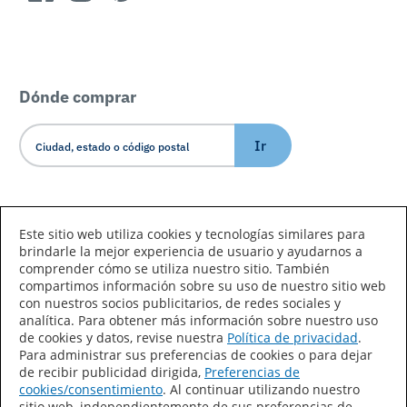
Dónde comprar
Ir
Idioma/País
Este sitio web utiliza cookies y tecnologías similares para
brindarle la mejor experiencia de usuario y ayudarnos a
comprender cómo se utiliza nuestro sitio. También
compartimos información sobre su uso de nuestro sitio web
con nuestros socios publicitarios, de redes sociales y
analítica. Para obtener más información sobre nuestro uso
de cookies y datos, revise nuestra
Política de privacidad
.
Declaración de accesibilidad
Mapa del sitio
Para administrar sus preferencias de cookies o para dejar
de recibir publicidad dirigida,
Preferencias de
Términos de uso
Privacidad
cookies/consentimiento
. Al continuar utilizando nuestro
sitio web, independientemente de sus preferencias de