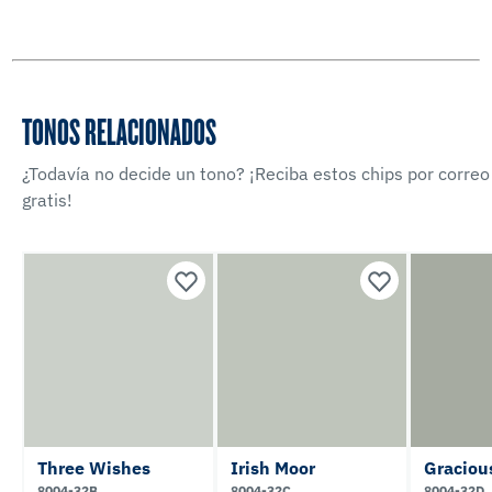
TONOS RELACIONADOS
¿Todavía no decide un tono? ¡Reciba estos chips por correo
gratis!
Three Wishes
Irish Moor
Graciou
8004-32B
8004-32C
8004-32D