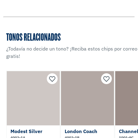
TONOS RELACIONADOS
¿Todavía no decide un tono? ¡Reciba estos chips por correo
gratis!
Modest Silver
London Coach
Channel
4002-1A
4002-1B
1001-9C