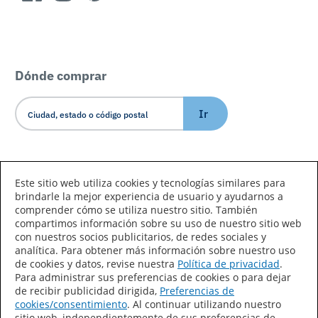
Dónde comprar
Ir
Idioma/País
Este sitio web utiliza cookies y tecnologías similares para
brindarle la mejor experiencia de usuario y ayudarnos a
comprender cómo se utiliza nuestro sitio. También
compartimos información sobre su uso de nuestro sitio web
con nuestros socios publicitarios, de redes sociales y
analítica. Para obtener más información sobre nuestro uso
de cookies y datos, revise nuestra
Política de privacidad
.
Declaración de accesibilidad
Mapa del sitio
Para administrar sus preferencias de cookies o para dejar
de recibir publicidad dirigida,
Preferencias de
Términos de uso
Privacidad
cookies/consentimiento
. Al continuar utilizando nuestro
sitio web, independientemente de sus preferencias de