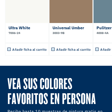
Ultra White
Universal Umber
Pulitzer
7006-24
3003-9B
4008-4A
Añadir ficha al carrito
Añadir ficha al carrito
Añadir 
VEA SUS COLORES
FAVORITOS EN PERSONA
Reciba hasta 10 muestras de pintura gratis en