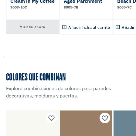
Cream in My Coffee
Aged Parchment
Beach 
3003-10C
8005-7B
8005-7C
Viendo ahora
Añadir ficha al carrito
Añadir 
COLORES QUE COMBINAN
Explore combinaciones de colores para paredes
decorativas, molduras y puertas.