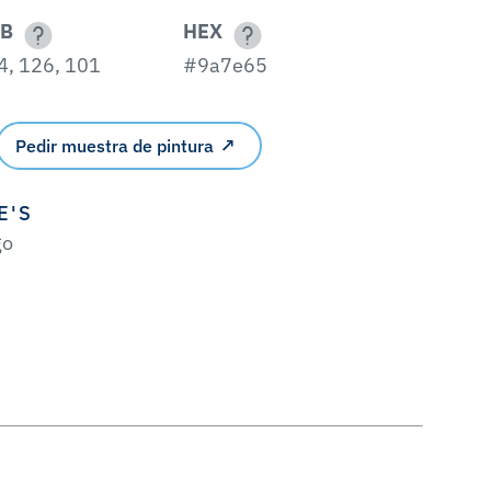
B
HEX
4, 126, 101
#9a7e65
Pedir muestra de pintura
E'S
go