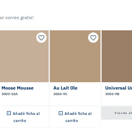
r correo gratis!
Moose Mousse
Au Lait Ole
Universal 
3003-10A
3003-9C
3003-9B
Viendo a
Añadir ficha al
Añadir ficha al
carrito
carrito