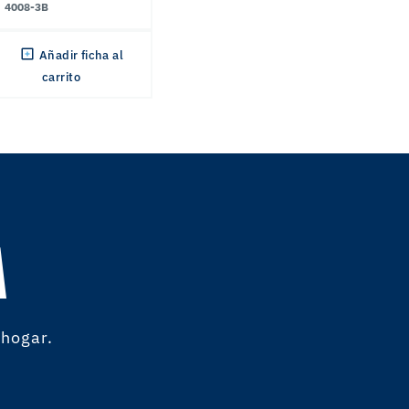
4008-3B
Añadir ficha al
carrito
A
 hogar.