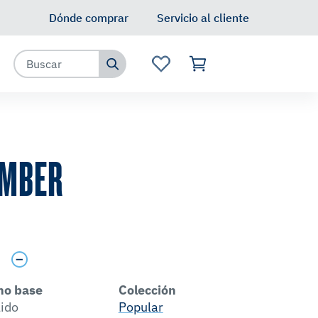
Dónde comprar
Servicio al cliente
UMBER
s
no base
Colección
lido
Popular