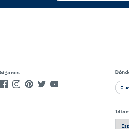
Dónd
Síganos
Idio