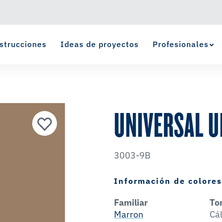
strucciones
Ideas de proyectos
Profesionales
Ver Favoritos
se ha agregado a favoritos.
UNIVERSAL 
3003-9B
Información de colore
Familiar
To
Marron
Cá