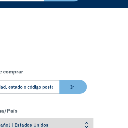
e comprar
Ir
ma/País