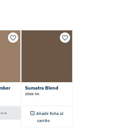
Umber
Sumatra Blend
2008-9A
hora
Añadir ficha al
carrito