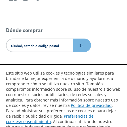
Dónde comprar
Ir
Idioma/País
Este sitio web utiliza cookies y tecnologías similares para
brindarle la mejor experiencia de usuario y ayudarnos a
comprender cómo se utiliza nuestro sitio. También
compartimos información sobre su uso de nuestro sitio web
con nuestros socios publicitarios, de redes sociales y
analítica. Para obtener más información sobre nuestro uso
de cookies y datos, revise nuestra
Política de privacidad
.
Declaración de accesibilidad
Mapa del sitio
Para administrar sus preferencias de cookies o para dejar
de recibir publicidad dirigida,
Preferencias de
Términos de uso
Privacidad
cookies/consentimiento
. Al continuar utilizando nuestro
sitio web, independientemente de sus preferencias de