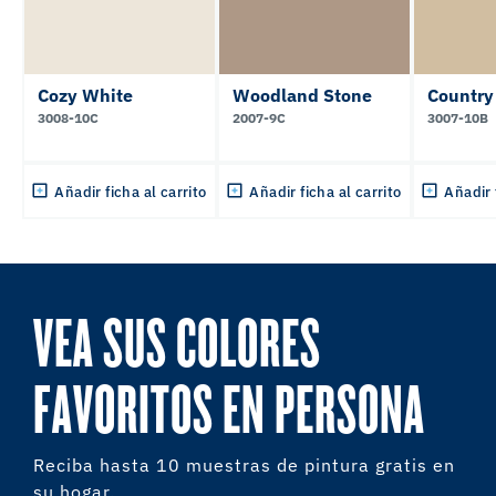
Cozy White
Woodland Stone
Country
3008-10C
2007-9C
3007-10B
Añadir ficha al carrito
Añadir ficha al carrito
Añadir 
VEA SUS COLORES
FAVORITOS EN PERSONA
Reciba hasta 10 muestras de pintura gratis en
su hogar.