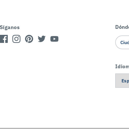
Dónd
Síganos
Idio