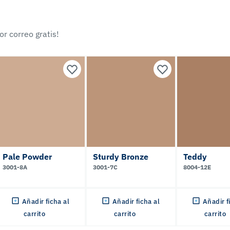
r correo gratis!
Pale Powder
Sturdy Bronze
Teddy
3001-8A
3001-7C
8004-12E
Añadir ficha al
Añadir ficha al
Añadir f
carrito
carrito
carrito