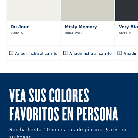
Du Jour
Misty Memory
Very Bl
7002-6
8004-29B
5011-2
Añadir ficha al carrito
Añadir ficha al carrito
Añadir 
VEA SUS COLORES
FAVORITOS EN PERSONA
Reciba hasta 10 muestras de pintura gratis en
su hogar.