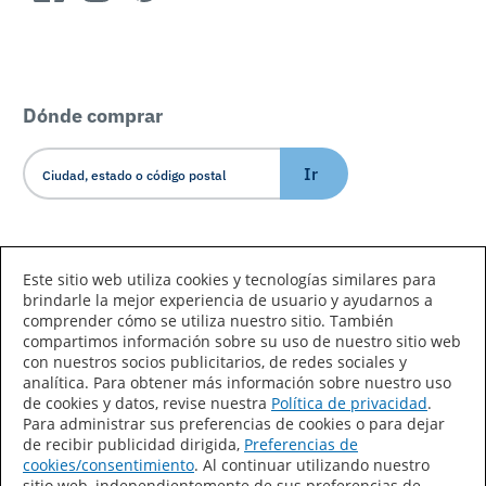
Dónde comprar
Ir
Idioma/País
Este sitio web utiliza cookies y tecnologías similares para
brindarle la mejor experiencia de usuario y ayudarnos a
comprender cómo se utiliza nuestro sitio. También
compartimos información sobre su uso de nuestro sitio web
con nuestros socios publicitarios, de redes sociales y
analítica. Para obtener más información sobre nuestro uso
de cookies y datos, revise nuestra
Política de privacidad
.
Declaración de accesibilidad
Mapa del sitio
Para administrar sus preferencias de cookies o para dejar
de recibir publicidad dirigida,
Preferencias de
Términos de uso
Privacidad
cookies/consentimiento
. Al continuar utilizando nuestro
sitio web, independientemente de sus preferencias de