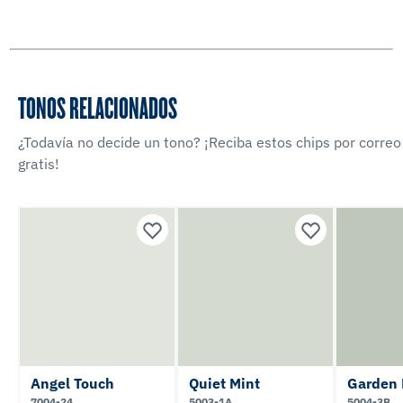
TONOS RELACIONADOS
¿Todavía no decide un tono? ¡Reciba estos chips por correo
gratis!
Angel Touch
Quiet Mint
Garden 
7004-24
5003-1A
5004-3B