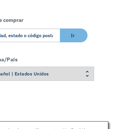
e comprar
Ir
ma/País