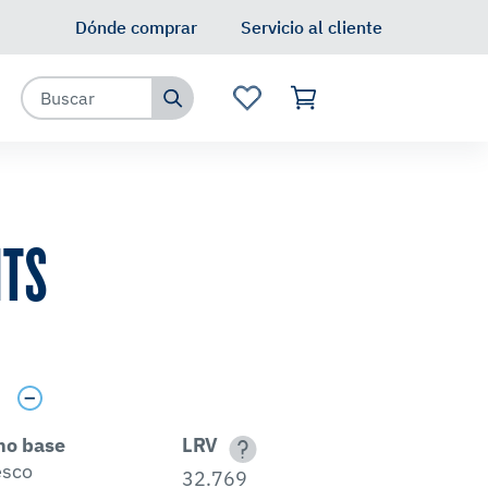
Dónde comprar
Servicio al cliente
ITS
s
no base
LRV
esco
32.769