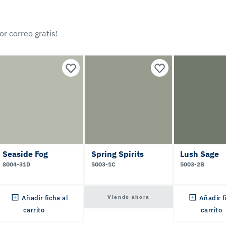
r correo gratis!
Seaside Fog
Spring Spirits
Lush Sage
8004-31D
5003-1C
5003-2B
Viendo ahora
Añadir ficha al
Añadir f
carrito
carrito