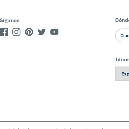
Dónd
Síganos
Idio