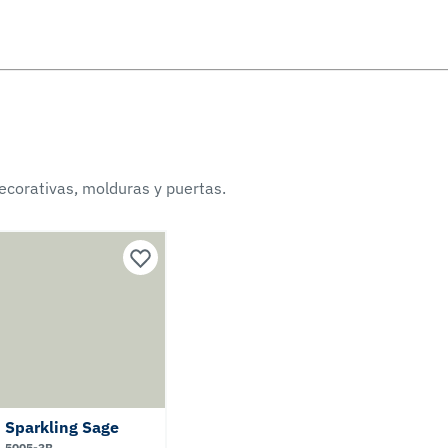
ecorativas, molduras y puertas.
Sparkling Sage
5005-3B