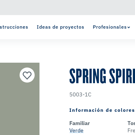
strucciones
Ideas de proyectos
Profesionales
Ver Favoritos
se ha agregado a favoritos.
SPRING SPIR
5003-1C
Información de colore
Familiar
To
Verde
Fr