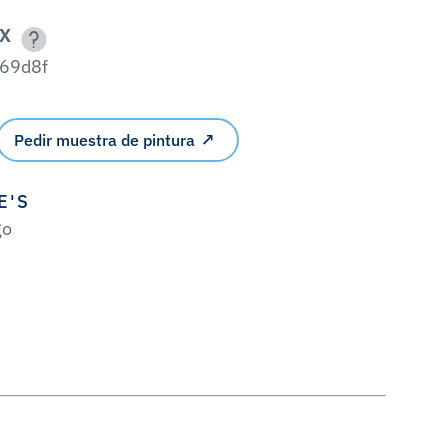
X
69d8f
Pedir muestra de pintura
E'S
go