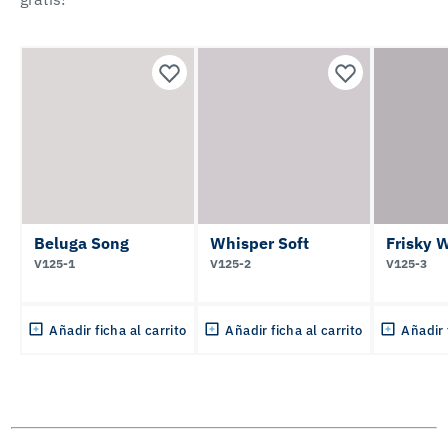
Beluga Song
Whisper Soft
Frisky 
V125-1
V125-2
V125-3
Añadir ficha al carrito
Añadir ficha al carrito
Añadir 