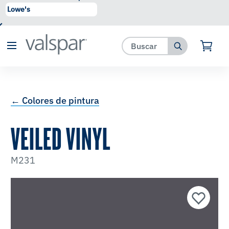
se ha agregado a favoritos.
Ver Favoritos
← Colores de pintura
VEILED VINYL
M231