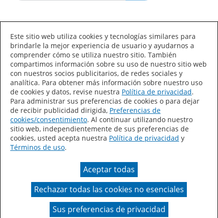
Idioma/País
Este sitio web utiliza cookies y tecnologías similares para
brindarle la mejor experiencia de usuario y ayudarnos a
comprender cómo se utiliza nuestro sitio. También
compartimos información sobre su uso de nuestro sitio web
con nuestros socios publicitarios, de redes sociales y
analítica. Para obtener más información sobre nuestro uso
de cookies y datos, revise nuestra
Política de privacidad
.
Declaración de accesibilidad
Mapa del sitio
Para administrar sus preferencias de cookies o para dejar
de recibir publicidad dirigida,
Preferencias de
Términos de uso
Privacidad
cookies/consentimiento
. Al continuar utilizando nuestro
sitio web, independientemente de sus preferencias de
Sus preferencias de privacidad
cookies, usted acepta nuestra
Política de privacidad
y
Términos de uso
.
Ley de Cadenas de Suministro de California
Aceptar todas
Coil Coatings
Rechazar todas las cookies no esenciales
Un color real puede variar en comparación con la
presentación en pantalla.
Sus preferencias de privacidad